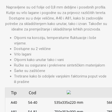
Napravljene su od folije od 0,8 mm debljine i posebnih profila.
Kutije su vrlo lagane i pogodne su za prijevoz različitih tereta.
Dostupne su u dvije veličine, A40 i A81, kako bi zadovoljile
potrebe za skladištenjem kako unutar, tako i izvan. Također su
idealne za premještanje i skladištenje krhkih proizvoda.
Otporni na koroziju, temperaturne fluktuacije i loše
vrijeme.
Dostupne su 2 veličine
Vrlo lagani
Otporni kako unutar tako i vani
Ručke su osigurane i prekrivene sintetičkim materijalom
Šarke su zaštićene
Tretirane kako bi odoljele vanjskim faktorima poput vode
ili prašine
Tip
Cod
A40
54-40
535x335x220 mm
56
A81
54-81
750x353x300 mm
78